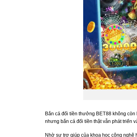
Bắn cá đổi tiền thưởng BET88 không còn là
nhưng bắn cá đổi tiền thật vẫn phát triển 
Nhờ sự trợ giúp của khoa học công nghệ hi