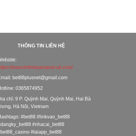
THÔNG TIN LIÊN HỆ
ebsite:
ttps://www.britishpassport.uk.com/
mail:
bet88plusnet@gmail.com
otline: 0365874952
ịa chỉ: 9 P. Quỳnh Mai, Quỳnh Mai, Hai Bà
rưng, Hà Nội, Vietnam
ashtags: #bet88 #linkvao_bet88
dangky_bet88 #nhacai_bet88
bet88_casino #taiapp_bet88