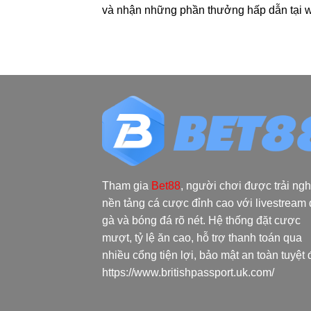
và nhận những phần thưởng hấp dẫn tại w
Tham gia
Bet88
, người chơi được trải ng
nền tảng cá cược đỉnh cao với livestream
gà và bóng đá rõ nét. Hệ thống đặt cược
mượt, tỷ lệ ăn cao, hỗ trợ thanh toán qua
nhiều cổng tiện lợi, bảo mật an toàn tuyệt 
https://www.britishpassport.uk.com/