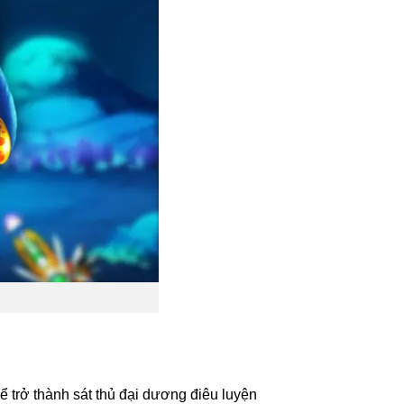
 trở thành sát thủ đại dương điêu luyện