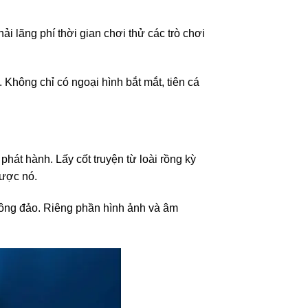
ải lãng phí thời gian chơi thử các trò chơi
Không chỉ có ngoại hình bắt mắt, tiên cá
hát hành. Lấy cốt truyện từ loài rồng kỳ
được nó.
 đông đảo. Riêng phần hình ảnh và âm