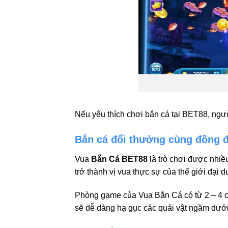
Nếu yêu thích chơi bắn cá tại BET88, ngư
Bắn cá đổi thưởng cùng đồng đ
Vua
Bắn Cá BET88
là trò chơi được nhiề
trở thành vị vua thực sự của thế giới đại d
Phòng game của Vua Bắn Cá có từ 2 – 4 ch
sẽ dễ dàng hạ gục các quái vật ngầm dưới