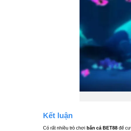
Kết luận
Có rất nhiều trò chơi
bắn cá BET88
để cư