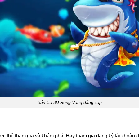
Bắn Cá 3D Rồng Vàng đẳng cấp
ợc thủ tham gia và khám phá. Hãy tham gia đăng ký tài khoản để