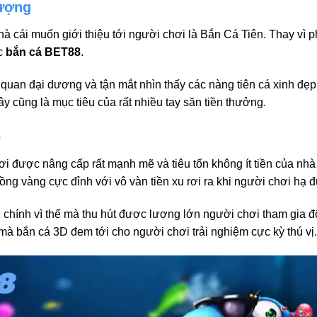
lượng
à cái muốn giới thiệu tới người chơi là Bắn Cá Tiên. Thay vì ph
ợc
bắn cá BET88
.
uan đại dương và tận mắt nhìn thấy các nàng tiên cá xinh đẹp. 
đây cũng là mục tiêu của rất nhiều tay săn tiền thưởng.
p
 được nâng cấp rất mạnh mẽ và tiêu tốn không ít tiền của nhà p
rồng vàng cực đỉnh với vô vàn tiền xu rơi ra khi người chơi hạ 
ao, chính vì thế mà thu hút được lượng lớn người chơi tham gia
 mà bắn cá 3D đem tới cho người chơi trải nghiệm cực kỳ thú vị.